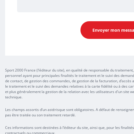
Envoyer mon mess
Sport 2000 France (l’éditeur du site), en qualité de responsable du traiteme
personnel ayant pour principales finalités le traitement et le suivi des de
de contact, de gestion des commandes, de gestion de la facturation, d’accès a
le traitement et le suivi des demandes relatives à la carte fidélité ou à des ca
et plus généralement la gestion de la relation avec les utilisateurs d'un site
technique.
Les champs assortis d’un astérisque sont obligatoires. A défaut de renseign
pas être traitée ou son traitement retardé.
Ces informations sont destinées à l’éditeur du site, ainsi que, pour les finalité
contractuels ou commerciaux.