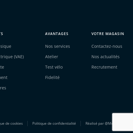
TS
AVANTAGES
VOTRE MAGASIN
ssique
Nos services
Contactez-nous
ctrique (VAE)
Atelier
Nos actualités
tte
Test vélo
Recrutement
ment
Fidelité
res
que de cookies
Politique de confidentialité
Réalisé par
@Mezcalito