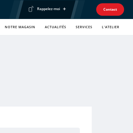
Rappelez-moi
Contact
Prénom
NOTRE MAGASIN
ACTUALITÉS
SERVICES
L'ATELIER
Téléphone
Envoyer ma demande
Politique de confidentialité