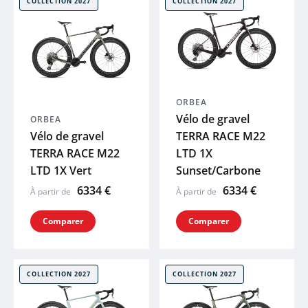
COLLECTION 2027
COLLECTION 2027
 plans
ORBEA
Vélo de gravel
ORBEA
Vélo de gravel
TERRA RACE M22
TERRA RACE M22
LTD 1X
LTD 1X Vert
Sunset/Carbone
6334 €
6334 €
À partir de
À partir de
Comparer
Comparer
COLLECTION 2027
COLLECTION 2027