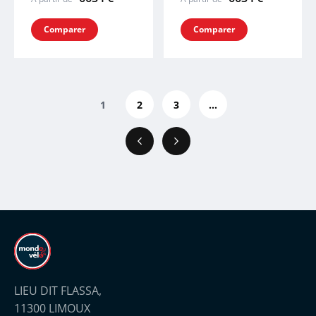
Comparer
Comparer
1
2
3
...
Précédent
Suivant
LIEU DIT FLASSA,
11300 LIMOUX