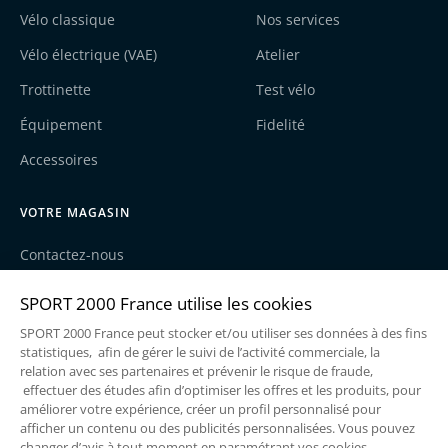
Vélo classique
Nos services
Vélo électrique (VAE)
Atelier
Trottinette
Test vélo
Équipement
Fidelité
Accessoires
VOTRE MAGASIN
Contactez-nous
Nos actualités
Recrutement
Une enseigne du groupe Sport2000
Mentions légales
Politique de cookies