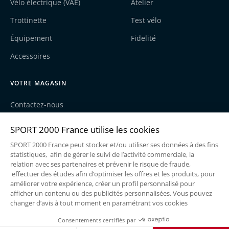
Vélo électrique (VAE)
Atelier
Trottinette
Test vélo
Équipement
Fidelité
Accessoires
VOTRE MAGASIN
Contactez-nous
Nos actualités
Recrutement
Une enseigne du groupe Sport2000
Mentions légales
Politique de cookies
Politique de confidentialité