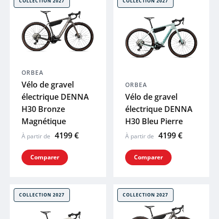
COLLECTION 2027
COLLECTION 2027
 plans
ORBEA
Vélo de gravel
ORBEA
électrique DENNA
Vélo de gravel
H30 Bronze
électrique DENNA
Magnétique
H30 Bleu Pierre
4199 €
4199 €
À partir de
À partir de
Comparer
Comparer
COLLECTION 2027
COLLECTION 2027