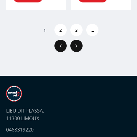
1
2
3
...
Précédent
Suivant
LIEU DIT FLASSA,
11300 LIMOUX
0468319220