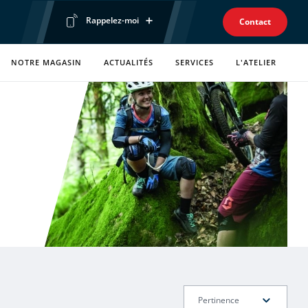
Rappelez-moi
Contact
Prénom
NOTRE MAGASIN
ACTUALITÉS
SERVICES
L'ATELIER
Téléphone
Envoyer ma demande
Politique de confidentialité