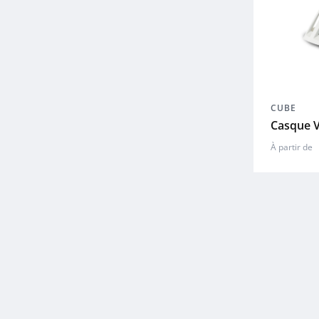
CUBE
Casque V
À partir de