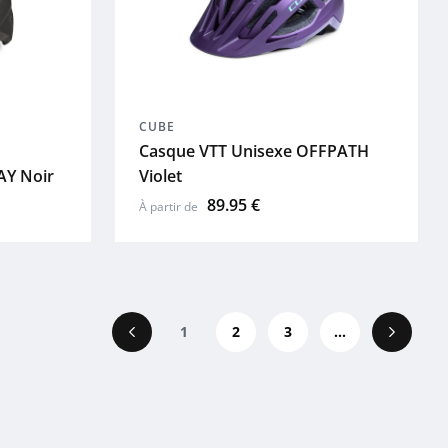
CUBE
Casque VTT Unisexe OFFPATH
AY Noir
Violet
89.95 €
À partir de
1
2
3
...
Précédent
Suivant