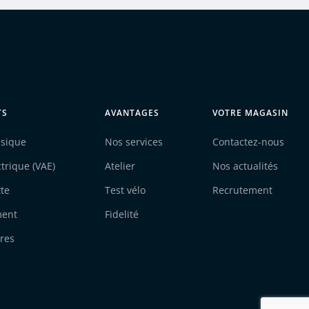
TS
AVANTAGES
VOTRE MAGASIN
ssique
Nos services
Contactez-nous
ctrique (VAE)
Atelier
Nos actualités
tte
Test vélo
Recrutement
ment
Fidelité
res