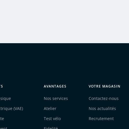
TS
AVANTAGES
VOTRE MAGASIN
ssique
Nos services
Contactez-nous
ctrique (VAE)
Atelier
Nos actualités
tte
Test vélo
Recrutement
ment
Fidelité