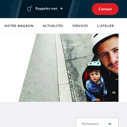
Rappelez-moi
Contact
Prénom
NOTRE MAGASIN
ACTUALITÉS
SERVICES
L'ATELIER
Téléphone
Envoyer ma demande
Politique de confidentialité