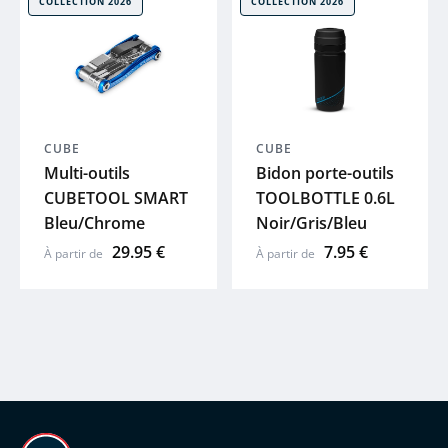
COLLECTION 2026
COLLECTION 2026
 plans
CUBE
CUBE
Multi-outils
Bidon porte-outils
CUBETOOL SMART
TOOLBOTTLE 0.6L
Bleu/Chrome
Noir/Gris/Bleu
29.95 €
7.95 €
À partir de
À partir de