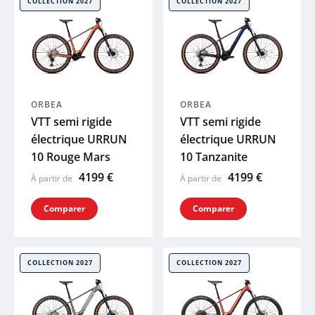
COLLECTION 2027
COLLECTION 2027
 plans
ORBEA
ORBEA
VTT semi rigide
VTT semi rigide
électrique URRUN
électrique URRUN
10 Rouge Mars
10 Tanzanite
4199 €
4199 €
À partir de
À partir de
Comparer
Comparer
COLLECTION 2027
COLLECTION 2027