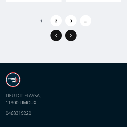
1
2
3
...
Précédent
Suivant
LIEU DIT FLASSA,
11300 LIMOUX
0468319220