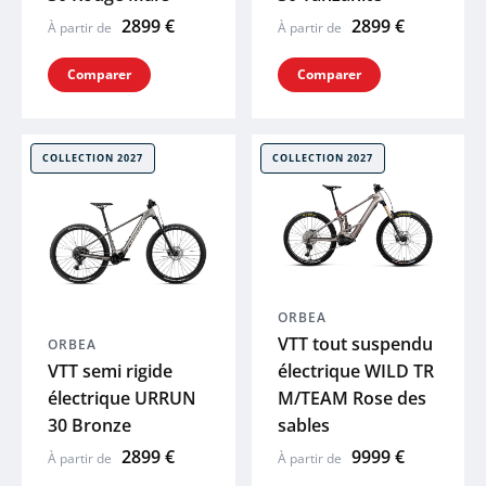
2899 €
2899 €
À partir de
À partir de
Comparer
Comparer
COLLECTION 2027
COLLECTION 2027
ORBEA
VTT tout suspendu
ORBEA
VTT semi rigide
électrique WILD TR
électrique URRUN
M/TEAM Rose des
30 Bronze
sables
2899 €
9999 €
À partir de
À partir de