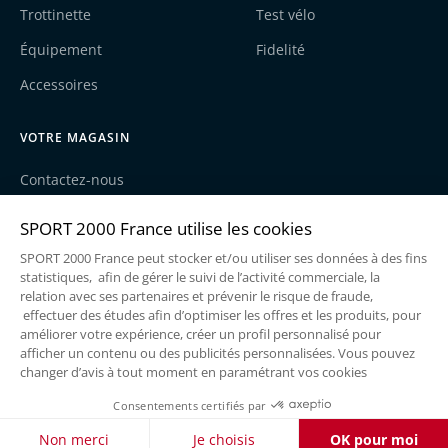
Trottinette
Test vélo
Équipement
Fidelité
Accessoires
VOTRE MAGASIN
Contactez-nous
Nos actualités
Recrutement
Une enseigne du groupe Sport2000
Mentions légales
Politique de cookies
Politique de confidentialité
Réalisé par
@Mezcalito