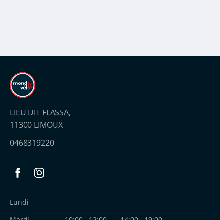
 plans
LIEU DIT FLASSA,
11300 LIMOUX
0468319220
Facebook
Instagram
Lundi
Mardi
10:00 - 12:00
14:00 - 19:00