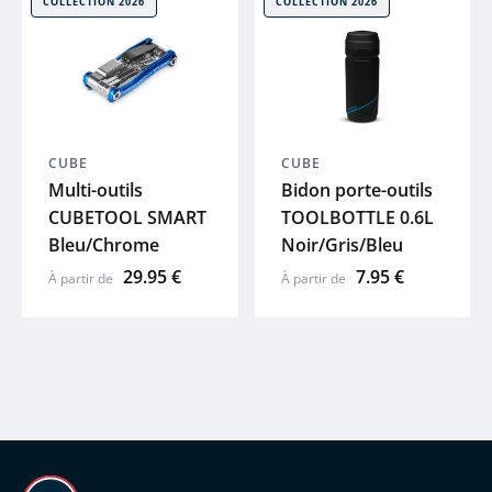
COLLECTION 2026
COLLECTION 2026
 plans
CUBE
CUBE
Multi-outils
Bidon porte-outils
CUBETOOL SMART
TOOLBOTTLE 0.6L
Bleu/Chrome
Noir/Gris/Bleu
29.95 €
7.95 €
À partir de
À partir de